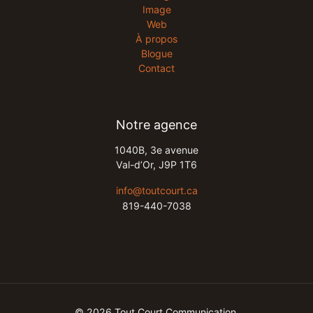
Image
Web
À propos
Blogue
Contact
Notre agence
1040B, 3e avenue​
Val-d’Or, J9P 1T6​
​info@toutcourt.ca​
819-440-7038
© 2026 Tout Court Communication.