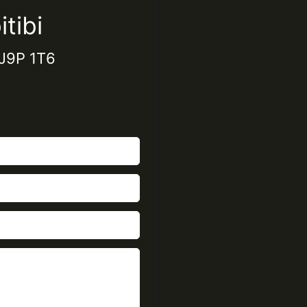
tibi
 J9P 1T6