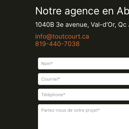
Notre agence en Abi
1040B 3e avenue, Val-d’Or, Qc
info@toutcourt.ca
819-440-7038